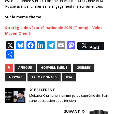
est mentionnée surtout comme un espace où la Chine et la
Russie avancent, mais sans engagement majeur américain.
Sur le même thème
Stratégie de sécurité nationale 2025 (Trump) – Volet
Moyen‑Orient
X
Bl
F
Li
T
E
M
Post
u
a
n
el
m
a
P
e
c
k
e
ai
st
ar
s
e
e
g
l
o
ta
AFRIQUE
GOUVERNEMENT
GUERRES
k
b
dI
ra
d
g
NSS2025
TRUMP DONALD
USA
y
o
n
m
o
e
PRÉCÉDENT
o
n
r
Mojtaba Khamenei nommé guide suprême de l’Iran
k
: une succession sous tension
SUIVANT