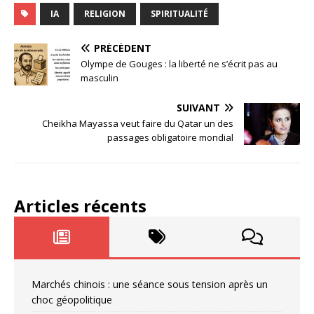
s
e
e
g
l
o
ta
IA
RELIGION
SPIRITUALITÉ
k
b
dI
ra
d
g
PRÉCÉDENT
y
o
n
m
o
e
Olympe de Gouges : la liberté ne s’écrit pas au
masculin
o
n
r
k
SUIVANT
Cheikha Mayassa veut faire du Qatar un des
passages obligatoire mondial
Articles récents
Marchés chinois : une séance sous tension après un
choc géopolitique