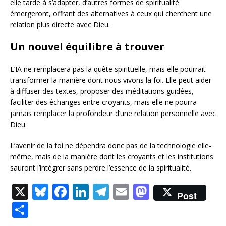
elle tarde à s’adapter, d’autres formes de spiritualité
émergeront, offrant des alternatives à ceux qui cherchent une
relation plus directe avec Dieu.
Un nouvel équilibre à trouver
L’IA ne remplacera pas la quête spirituelle, mais elle pourrait
transformer la manière dont nous vivons la foi. Elle peut aider
à diffuser des textes, proposer des méditations guidées,
faciliter des échanges entre croyants, mais elle ne pourra
jamais remplacer la profondeur d’une relation personnelle avec
Dieu.
L’avenir de la foi ne dépendra donc pas de la technologie elle-
même, mais de la manière dont les croyants et les institutions
sauront l’intégrer sans perdre l’essence de la spiritualité.
X
Bl
F
Li
T
E
M
Post
u
a
n
el
m
a
P
e
c
k
e
ai
st
ar