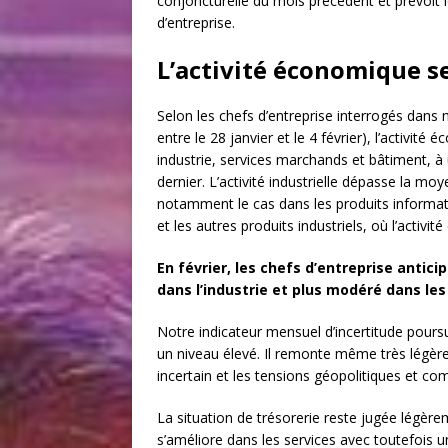
conjoncturelle du mois précédent et prévoit l
d’entreprise.
L’activité économique s
Selon les chefs d’entreprise interrogés dans
entre le 28 janvier et le 4 février), l’activit
industrie, services marchands et bâtiment, à
dernier. L’activité industrielle dépasse la m
notamment le cas dans les produits informat
et les autres produits industriels, où l’activit
En février, les chefs d’entreprise antic
dans l’industrie et plus modéré dans les
Notre indicateur mensuel d’incertitude poursu
un niveau élevé. Il remonte même très légèrem
incertain et les tensions géopolitiques et co
La situation de trésorerie reste jugée légèr
s’améliore dans les services avec toutefois u