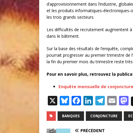
d’approvisionnement dans l’industrie, global
et les produits informatiques‑électroniques
les trois grands secteurs.
Les difficultés de recrutement augmentent à
dans le bâtiment.
Sur la base des résultats de l’enquête, compl
pourrait progresser au premier trimestre de l
la fin du premier mois du trimestre reste très
Pour en savoir plus, retrouvez la publica
Enquête mensuelle de conjoncture 
X
Bl
F
Li
T
E
u
a
n
el
m
e
c
k
e
ai
s
BANQUES
CONJONCTURE
E
s
e
e
g
l
PRÉCÉDENT