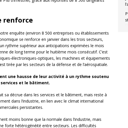
e PIB trimestriel, grâce aux réponses de 8 500 dirigeants
l
P
e renforce
s
 notre enquête (environ 8 500 entreprises ou établissements
é économique se renforce en janvier dans les trois secteurs,
 un rythme supérieur aux anticipations exprimées le mois
oyenne de long terme pour le huitième mois consécutif. C’est
iques‑électroniques‑optiques, les machines et équipements
é est tirée par les secteurs de la défense et de l’aérospatiale.
ipent une hausse de leur activité à un rythme soutenu
 services et le bâtiment.
it sa décrue dans les services et le bâtiment, mais reste à
ent dans l’industrie, en lien avec le climat international
mmerciales persistantes.
ement moins bonne que la normale dans l’industrie, mais
ne forte hétérogénéité entre secteurs. Les difficultés