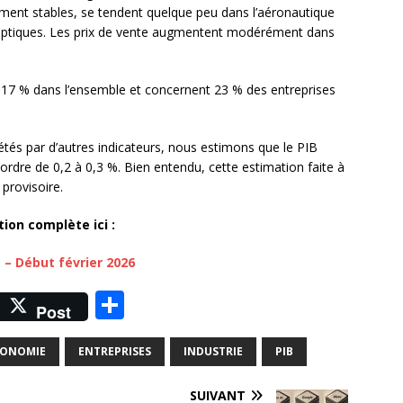
ement stables, se tendent quelque peu dans l’aéronautique
‑optiques. Les prix de vente augmentent modérément dans
 17 % dans l’ensemble et concernent 23 % des entreprises
étés par d’autres indicateurs, nous estimons que le PIB
’ordre de 0,2 à 0,3 %. Bien entendu, cette estimation faite à
 provisoire.
tion complète ici :
– Début février 2026
M
P
Post
a
ar
t
ta
CONOMIE
ENTREPRISES
INDUSTRIE
PIB
o
g
SUIVANT