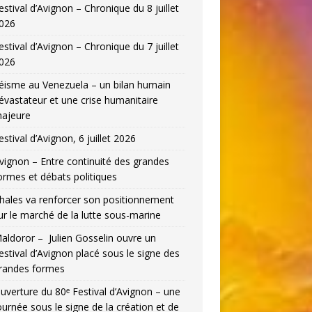
estival d’Avignon – Chronique du 8 juillet
026
estival d’Avignon – Chronique du 7 juillet
026
éisme au Venezuela – un bilan humain
évastateur et une crise humanitaire
ajeure
estival d’Avignon, 6 juillet 2026
vignon – Entre continuité des grandes
ormes et débats politiques
hales va renforcer son positionnement
ur le marché de la lutte sous-marine
aldoror – Julien Gosselin ouvre un
estival d’Avignon placé sous le signe des
randes formes
uverture du 80ᵉ Festival d’Avignon – une
ournée sous le signe de la création et de