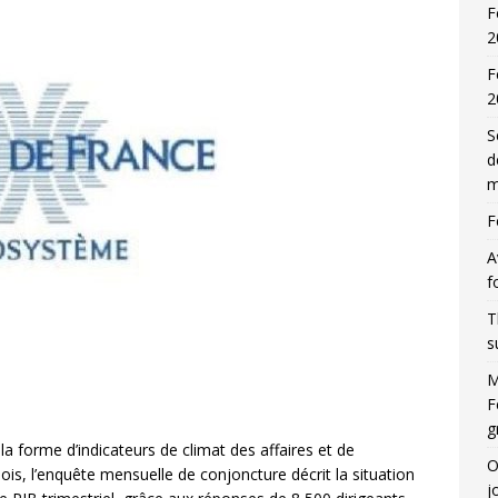
F
2
F
2
S
d
m
F
A
f
T
s
M
F
g
la forme d’indicateurs de climat des affaires et de
O
is, l’enquête mensuelle de conjoncture décrit la situation
j